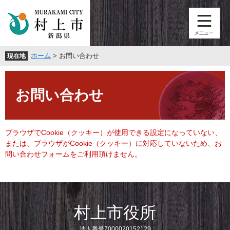
ペ
メ
ー
ニ
ジ
ュ
の
ー
先
を
ホーム
>
お問い合わせ
現在地
頭
飛
で
ば
本
す
し
文
。
て
お問い合わせ
本
文
へ
ブラウザでCookie（クッキー）が使用できる設定になっていない、
または、ブラウザがCookie（クッキー）に対応していないため、お
問い合わせフォームをご利用頂けません。
村上市役所
法人番号7000020152129