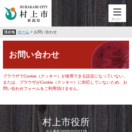
ペ
メ
ー
ニ
ジ
ュ
の
ー
先
を
ホーム
>
お問い合わせ
現在地
頭
飛
で
ば
本
す
し
文
。
て
お問い合わせ
本
文
へ
ブラウザでCookie（クッキー）が使用できる設定になっていない、
または、ブラウザがCookie（クッキー）に対応していないため、お
問い合わせフォームをご利用頂けません。
村上市役所
法人番号7000020152129