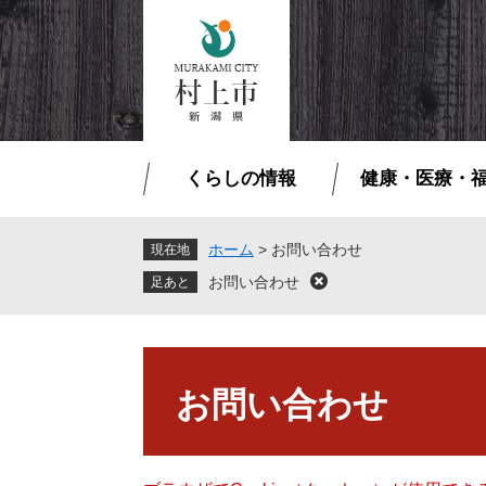
ペ
メ
ー
ニ
ジ
ュ
の
ー
先
を
頭
飛
で
ば
くらしの情報
健康・医療・
す
し
。
て
本
ホーム
>
お問い合わせ
現在地
文
お問い合わせ
閉
へ
じ
る
本
文
お問い合わせ