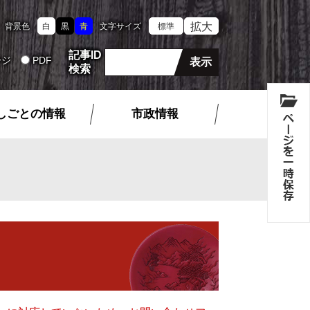
拡大
背景色
白
黒
青
文字サイズ
標準
記事ID
ージ
PDF
検索
しごとの情報
市政情報