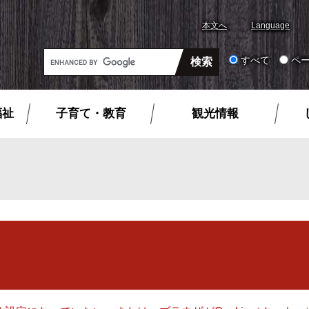
本文へ
Language
G
すべて
ペ
o
o
g
福祉
子育て・教育
観光情報
l
e
カ
ス
タ
ム
検
索