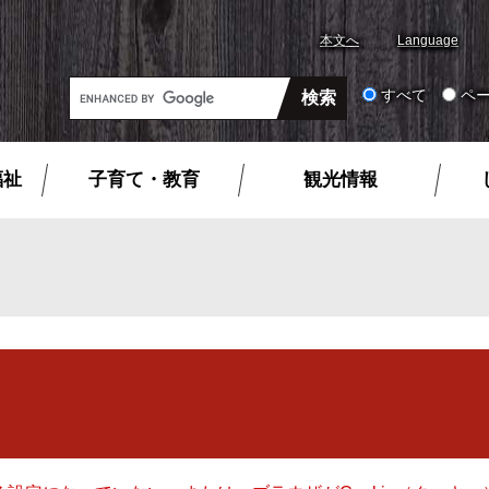
本文へ
Language
G
すべて
ペ
o
o
g
福祉
子育て・教育
観光情報
l
e
カ
ス
タ
ム
検
索