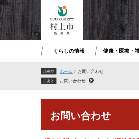
ペ
メ
ー
ニ
ジ
ュ
の
ー
先
を
頭
飛
で
ば
くらしの情報
健康・医療・
す
し
。
て
本
ホーム
>
お問い合わせ
現在地
文
お問い合わせ
閉
へ
じ
る
本
文
お問い合わせ