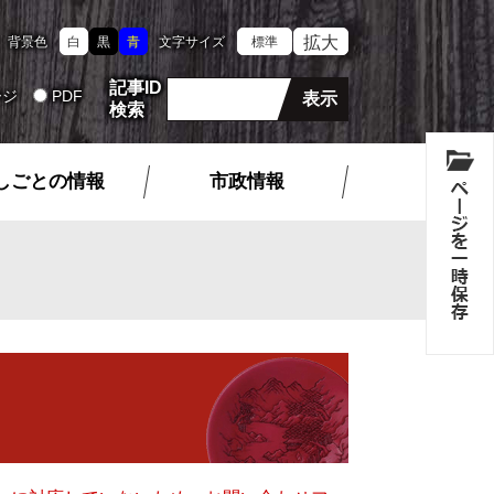
拡大
背景色
白
黒
青
文字サイズ
標準
記事ID
ージ
PDF
検索
しごとの情報
市政情報