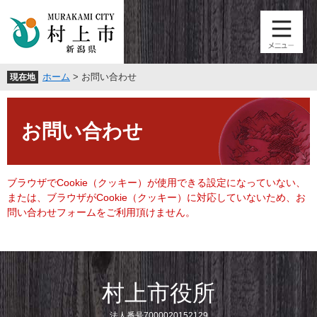
ペ
メ
ー
ニ
ジ
ュ
の
ー
先
を
ホーム
>
お問い合わせ
現在地
頭
飛
で
ば
本
す
し
文
。
て
お問い合わせ
本
文
へ
ブラウザでCookie（クッキー）が使用できる設定になっていない、
または、ブラウザがCookie（クッキー）に対応していないため、お
問い合わせフォームをご利用頂けません。
村上市役所
法人番号7000020152129