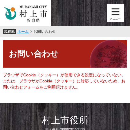
ペ
メ
ー
ニ
ジ
ュ
の
ー
先
を
ホーム
>
お問い合わせ
現在地
頭
飛
で
ば
本
す
し
文
。
て
お問い合わせ
本
文
へ
ブラウザでCookie（クッキー）が使用できる設定になっていない、
または、ブラウザがCookie（クッキー）に対応していないため、お
問い合わせフォームをご利用頂けません。
村上市役所
法人番号7000020152129