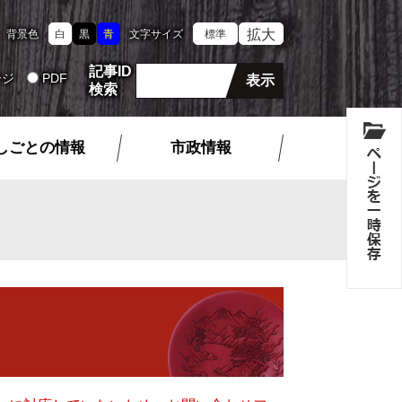
拡大
背景色
白
黒
青
文字サイズ
標準
記事ID
ージ
PDF
検索
しごとの情報
市政情報