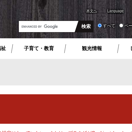
本文へ
Language
G
すべて
ペ
o
o
g
福祉
子育て・教育
観光情報
l
e
カ
ス
タ
ム
検
索