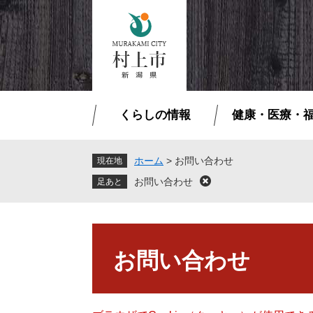
ペ
メ
ー
ニ
ジ
ュ
の
ー
先
を
頭
飛
で
ば
くらしの情報
健康・医療・
す
し
。
て
本
ホーム
>
お問い合わせ
現在地
文
お問い合わせ
閉
へ
じ
る
本
文
お問い合わせ