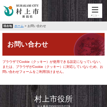
ペ
メ
ー
ニ
ジ
ュ
の
ー
先
を
ホーム
>
お問い合わせ
現在地
頭
飛
で
ば
本
す
し
文
。
て
お問い合わせ
本
文
へ
ブラウザでCookie（クッキー）が使用できる設定になっていない、
または、ブラウザがCookie（クッキー）に対応していないため、お
問い合わせフォームをご利用頂けません。
村上市役所
法人番号7000020152129