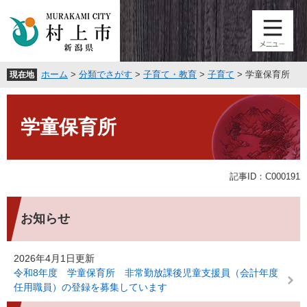
ペ
メ
ー
ニ
ジ
ュ
の
ー
先
を
ホーム
>
分類でさがす
>
子育て・教育
>
子育て
>
学童保育所
現在地
頭
飛
で
ば
本
す
し
文
。
て
学童保育所
本
文
へ
記事ID：C000191
お知らせ
2026年4月1日更新
令和8年度 学童保育所 非常勤放課後児童支援員（会計年度
任用職員）の登録を募集しています