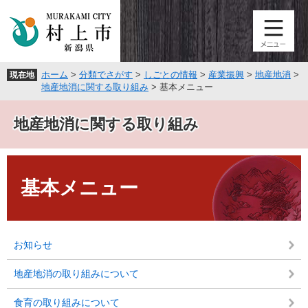
ペ
メ
ー
ニ
ジ
ュ
の
ー
先
を
ホーム
>
分類でさがす
>
しごとの情報
>
産業振興
>
地産地消
>
現在地
頭
飛
地産地消に関する取り組み
>
基本メニュー
で
ば
す
し
地産地消に関する取り組み
。
て
本
文
本
へ
文
基本メニュー
お知らせ
地産地消の取り組みについて
食育の取り組みについて