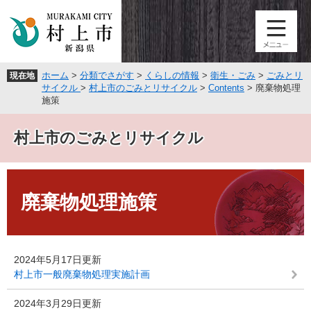
ペ
メ
ー
ニ
ジ
ュ
の
ー
先
を
ホーム
>
分類でさがす
>
くらしの情報
>
衛生・ごみ
>
ごみとリ
現在地
頭
飛
サイクル
>
村上市のごみとリサイクル
>
Contents
>
廃棄物処理
で
ば
施策
す
し
。
て
村上市のごみとリサイクル
本
文
へ
本
文
廃棄物処理施策
2024年5月17日更新
村上市一般廃棄物処理実施計画
2024年3月29日更新