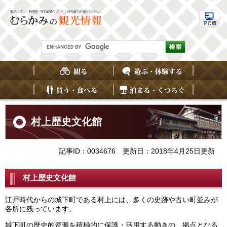
ペ
メ
ー
ニ
ジ
ュ
の
ー
先
を
G
頭
飛
o
で
ば
o
す
し
g
。
て
l
e
本
カ
文
ス
へ
本
タ
文
村上歴史文化館
ム
検
索
記事ID：0034676
更新日：2018年4月25日更新
村上歴史文化館
江戸時代からの城下町である村上には、多くの史跡や古い町並みが
各所に残っています。
城下町の歴史的資源を積極的に保護・活用する動きの、拠点となる