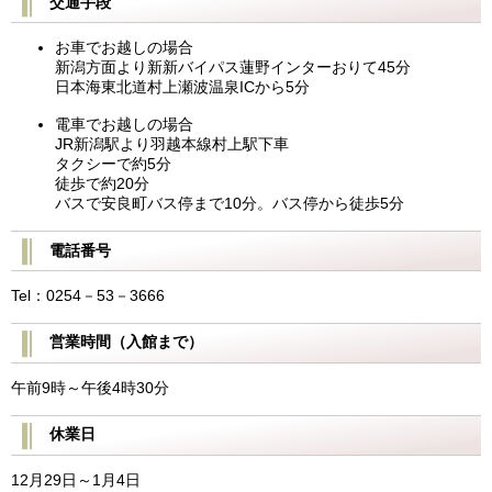
交通手段
お車でお越しの場合
新潟方面より新新バイパス蓮野インターおりて45分
日本海東北道村上瀬波温泉ICから5分
電車でお越しの場合
JR新潟駅より羽越本線村上駅下車
タクシーで約5分
徒歩で約20分
バスで安良町バス停まで10分。バス停から徒歩5分
電話番号
Tel：0254－53－3666
営業時間（入館まで）
午前9時～午後4時30分
休業日
12月29日～1月4日