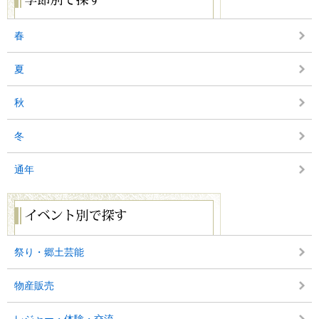
別
で
探
春
す
夏
秋
冬
通年
イ
ベ
ン
ト
別
祭り・郷土芸能
で
探
物産販売
す
レジャー・体験・交流