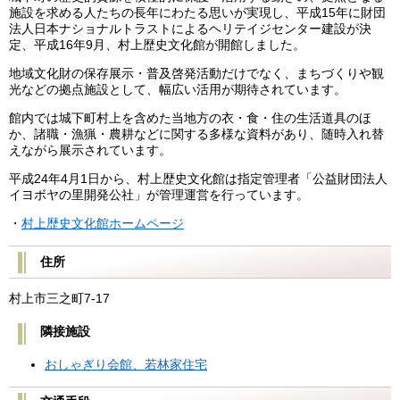
施設を求める人たちの長年にわたる思いが実現し、平成15年に財団
法人日本ナショナルトラストによるヘリテイジセンター建設が決
定、平成16年9月、村上歴史文化館が開館しました。
地域文化財の保存展示・普及啓発活動だけでなく、まちづくりや観
光などの拠点施設として、幅広い活用が期待されています。
館内では城下町村上を含めた当地方の衣・食・住の生活道具のほ
か、諸職・漁猟・農耕などに関する多様な資料があり、随時入れ替
えながら展示されています。
平成24年4月1日から、村上歴史文化館は指定管理者「公益財団法人
イヨボヤの里開発公社」が管理運営を行っています。
・
村上歴史文化館ホームページ
住所
村上市三之町7-17
隣接施設
おしゃぎり会館、若林家住宅