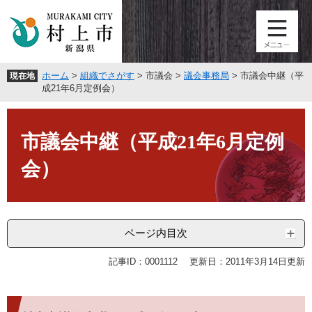
ペ
メ
ー
ニ
ジ
ュ
の
ー
先
を
ホーム
>
組織でさがす
>
市議会
>
議会事務局
>
市議会中継（平
現在地
頭
飛
成21年6月定例会）
で
ば
す
し
本
。
て
文
市議会中継（平成21年6月定例
本
文
会）
へ
ページ内目次
記事ID：0001112
更新日：2011年3月14日更新