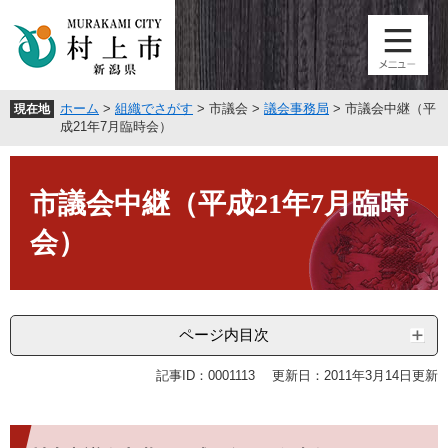
ペ
メ
ー
ニ
ジ
ュ
の
ー
先
を
ホーム
>
組織でさがす
>
市議会
>
議会事務局
>
市議会中継（平
現在地
頭
飛
成21年7月臨時会）
で
ば
す
し
本
。
て
文
市議会中継（平成21年7月臨時
本
文
会）
へ
ページ内目次
記事ID：0001113
更新日：2011年3月14日更新