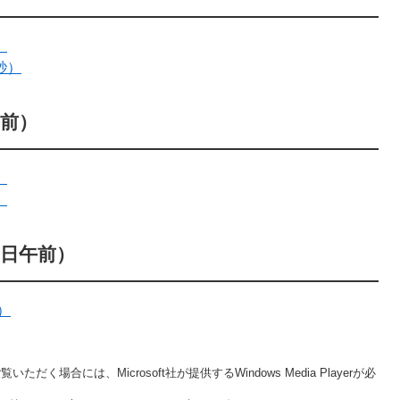
）
秒）
午前）
）
）
1日午前）
）
だく場合には、Microsoft社が提供するWindows Media Playerが必