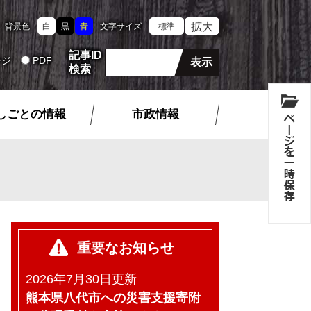
拡大
背景色
白
黒
青
文字サイズ
標準
記事ID
ージ
PDF
検索
しごとの情報
市政情報
重要なお知らせ
2026年7月30日更新
熊本県八代市への災害支援寄附