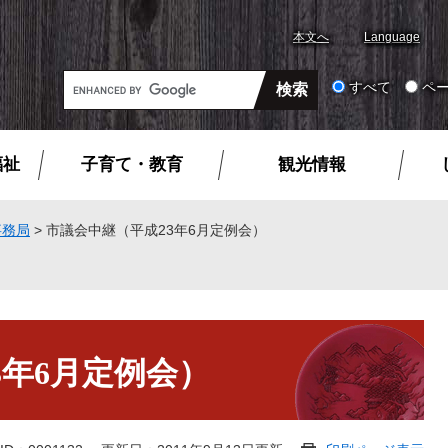
本文へ
Language
G
すべて
ペ
o
o
g
福祉
子育て・教育
観光情報
l
e
カ
事務局
>
市議会中継（平成23年6月定例会）
ス
タ
ム
検
索
3年6月定例会）