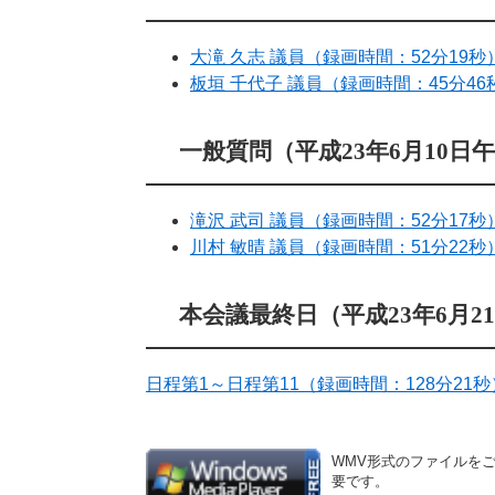
大滝 久志 議員（録画時間：52分19秒
板垣 千代子 議員（録画時間：45分46
一般質問（平成23年6月10日
滝沢 武司 議員（録画時間：52分17秒
川村 敏晴 議員（録画時間：51分22秒
本会議最終日（平成23年6月2
日程第1～日程第11（録画時間：128分21秒
WMV形式のファイルをご覧いた
要です。