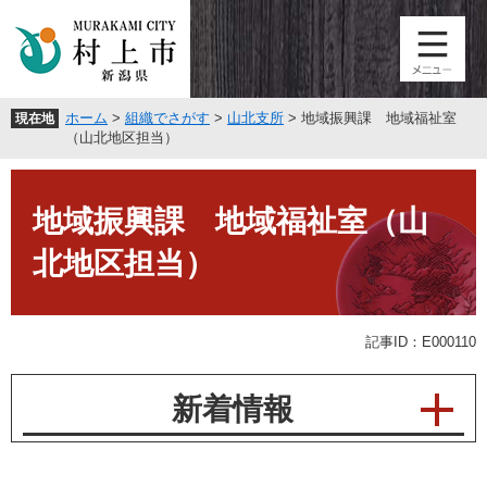
ペ
メ
ー
ニ
ジ
ュ
の
ー
先
を
ホーム
>
組織でさがす
>
山北支所
>
地域振興課 地域福祉室
現在地
頭
飛
（山北地区担当）
で
ば
す
し
本
。
て
文
地域振興課 地域福祉室（山
本
文
北地区担当）
へ
記事ID：E000110
新着情報