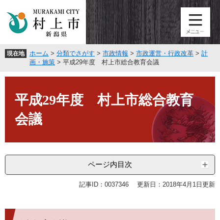
ペ
メ
ー
ニ
ジ
ュ
の
ー
先
を
ホーム
>
分類でさがす
>
市政情報
>
市政運営・行政改革
>
計
現在地
頭
飛
画・施策
>
平成29年度 村上市総合教育会議
で
ば
す
し
本
。
て
文
平成29年度 村上市総合教育
本
文
会議
へ
ページ内目次
記事ID：0037346
更新日：2018年4月1日更新