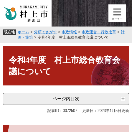
ペ
メ
ー
ニ
ジ
ュ
の
ー
先
を
ホーム
>
分類でさがす
>
市政情報
>
市政運営・行政改革
>
計
現在地
頭
飛
画・施策
>
令和4年度 村上市総合教育会議について
で
ば
す
し
本
。
て
文
令和4年度 村上市総合教育会
本
文
議について
へ
ページ内目次
記事ID：0072507
更新日：2023年1月5日更新