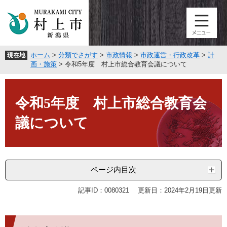
ペ
メ
ー
ニ
ジ
ュ
の
ー
先
を
ホーム
>
分類でさがす
>
市政情報
>
市政運営・行政改革
>
計
現在地
頭
飛
画・施策
>
令和5年度 村上市総合教育会議について
で
ば
す
し
本
。
て
文
令和5年度 村上市総合教育会
本
文
議について
へ
ページ内目次
記事ID：0080321
更新日：2024年2月19日更新