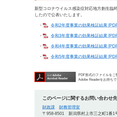
新型コロナウイルス感染症対応地方創生臨
したので公表いたします。
・
令和2年度事業の効果検証結果 [PDF
・
令和3年度事業の効果検証結果 [PDF
・
令和4年度事業の効果検証結果 [PDF
・
令和5年度事業の効果検証結果 [PDF
PDF形式のファイルをご覧
Adobe Reader
このページに関するお問い合わせ
財政課
財務管理室
〒958-8501
新潟県村上市三之町1番1