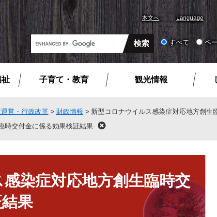
本文へ
Language
G
すべて
ペ
o
o
g
福祉
子育て・教育
観光情報
l
e
カ
政運営・行政改革
>
財政情報
>
新型コロナウイルス感染症対応地方創生
ス
臨時交付金に係る効果検証結果
閉
タ
じ
ム
る
検
索
ス感染症対応地方創生臨時交
証結果