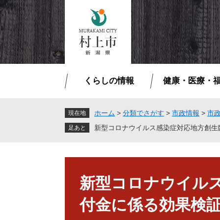
ペ
メ
ー
ニ
ジ
ュ
の
ー
先
を
頭
飛
で
ば
くらしの情報
健康・医療・
す
し
。
て
本
ホーム
>
分類でさがす
>
市政情報
>
市
現在地
文
新型コロナウイルス感染症対応地方創生
へ
本
文
新型コロナウイル
付金に係る効果検