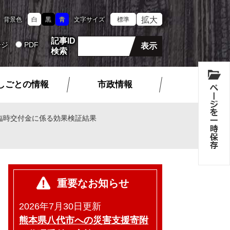
拡大
背景色
白
黒
青
文字サイズ
標準
記事ID
ージ
PDF
検索
しごとの情報
市政情報
臨時交付金に係る効果検証結果
重要なお知らせ
2026年7月30日更新
熊本県八代市への災害支援寄附