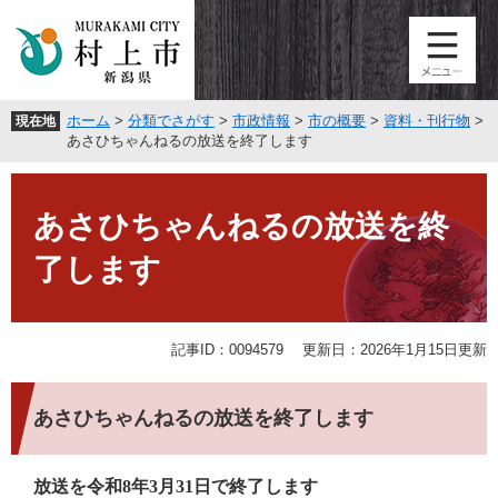
ペ
メ
ー
ニ
ジ
ュ
の
ー
先
を
ホーム
>
分類でさがす
>
市政情報
>
市の概要
>
資料・刊行物
>
現在地
頭
飛
あさひちゃんねるの放送を終了します
で
ば
す
し
本
。
て
文
あさひちゃんねるの放送を終
本
文
了します
へ
記事ID：0094579
更新日：2026年1月15日更新
あさひちゃんねるの放送を終了します
放送を令和8年3月31日で終了します