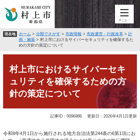
ペ
メ
ー
ニ
ジ
ュ
の
ー
先
を
ホーム
>
分類でさがす
>
市政情報
>
市政運営・行政改革
>
計
現在地
頭
飛
画・施策
>
村上市におけるサイバーセキュリティを確保するた
で
ば
めの方針の策定について
す
し
。
て
本
本
文
村上市におけるサイバーセキ
文
へ
ュリティを確保するための方
針の策定について
記事ID：0096986
更新日：2026年4月1日更新
令和8年4月1日から施行される地方自治法第244条の6第1項にお