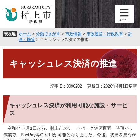
ペ
メ
ー
ニ
ジ
ュ
の
ー
先
を
ホーム
>
分類でさがす
>
市政情報
>
市政運営・行政改革
>
計
現在地
頭
飛
画・施策
>
キャッシュレス決済の推進
で
ば
す
し
本
。
て
文
キャッシュレス決済の推進
本
文
へ
記事ID：0096202
更新日：2026年4月1日更新
キャッシュレス決済が利用可能な施設・サービ
ス
令和4年7月1日から、村上市スケートパークや保育園一時預かり
事業で、PayPay等の利用が可能となりました。今後、状況を見なが