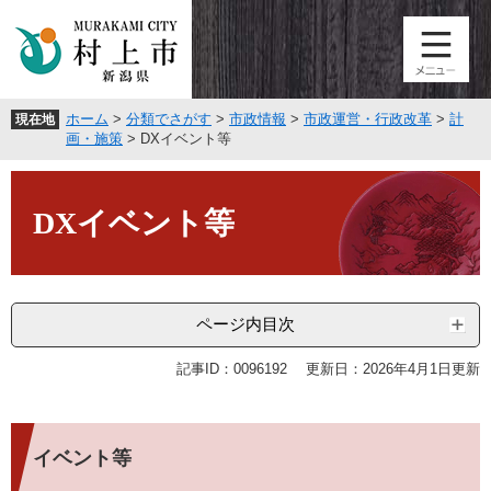
ペ
メ
ー
ニ
ジ
ュ
の
ー
先
を
ホーム
>
分類でさがす
>
市政情報
>
市政運営・行政改革
>
計
現在地
頭
飛
画・施策
>
DXイベント等
で
ば
す
し
本
。
て
文
DXイベント等
本
文
へ
ページ内目次
記事ID：0096192
更新日：2026年4月1日更新
イベント等