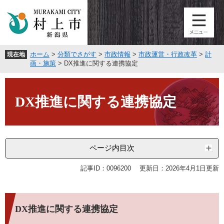
ペ
メ
ー
ニ
ジ
ュ
の
ー
先
を
ホーム
>
分類でさがす
>
市政情報
>
市政運営・行政改革
>
計
現在地
頭
飛
画・施策
>
DX推進に関する連携協定
で
ば
す
し
本
。
て
文
DX推進に関する連携協定
本
文
へ
ページ内目次
記事ID：0096200
更新日：2026年4月1日更新
DX推進に関する連携協定