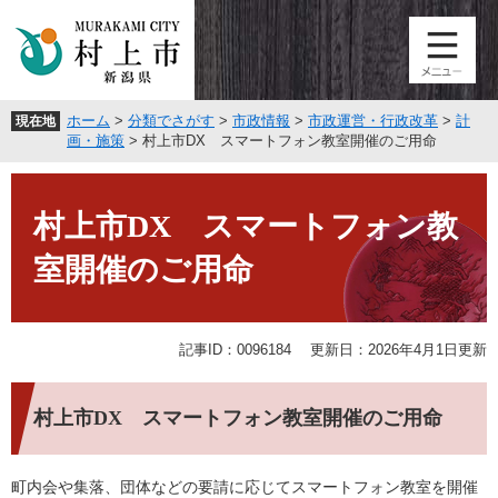
ペ
メ
ー
ニ
ジ
ュ
の
ー
先
を
ホーム
>
分類でさがす
>
市政情報
>
市政運営・行政改革
>
計
現在地
頭
飛
画・施策
>
村上市DX スマートフォン教室開催のご用命
で
ば
す
し
本
。
て
文
村上市DX スマートフォン教
本
文
室開催のご用命
へ
記事ID：0096184
更新日：2026年4月1日更新
村上市DX スマートフォン教室開催のご用命
町内会や集落、団体などの要請に応じてスマートフォン教室を開催