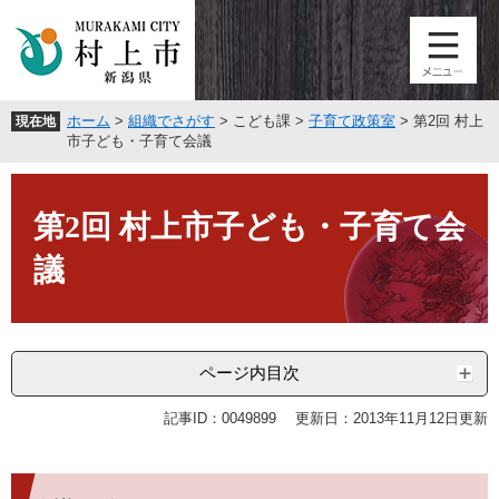
ペ
メ
ー
ニ
ジ
ュ
の
ー
先
を
ホーム
>
組織でさがす
>
こども課
>
子育て政策室
>
第2回 村上
現在地
頭
飛
市子ども・子育て会議
で
ば
す
し
本
。
て
文
第2回 村上市子ども・子育て会
本
文
議
へ
ページ内目次
記事ID：0049899
更新日：2013年11月12日更新