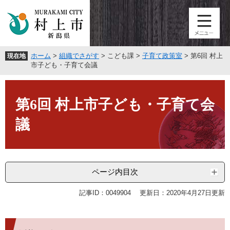
ペ
メ
ー
ニ
ジ
ュ
の
ー
先
を
ホーム
>
組織でさがす
>
こども課
>
子育て政策室
>
第6回 村上
現在地
頭
飛
市子ども・子育て会議
で
ば
す
し
本
。
て
文
第6回 村上市子ども・子育て会
本
文
議
へ
ページ内目次
記事ID：0049904
更新日：2020年4月27日更新