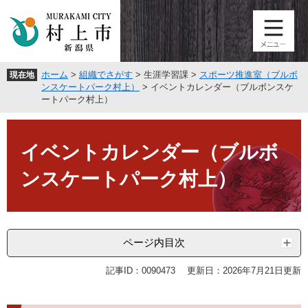
ペ
メ
ー
ニ
ジ
ュ
の
ー
先
を
ホーム
>
組織でさがす
>
生涯学習課
>
スポーツ推進室（ブルボ
現在地
頭
飛
ンスケートパーク村上）
>
イベントカレンダー（ブルボンスケ
で
ば
ートパーク村上）
す
し
。
て
本
本
文
イベントカレンダー（ブルボ
文
へ
ンスケートパーク村上）
ページ内目次
記事ID：0090473
更新日：2026年7月21日更新