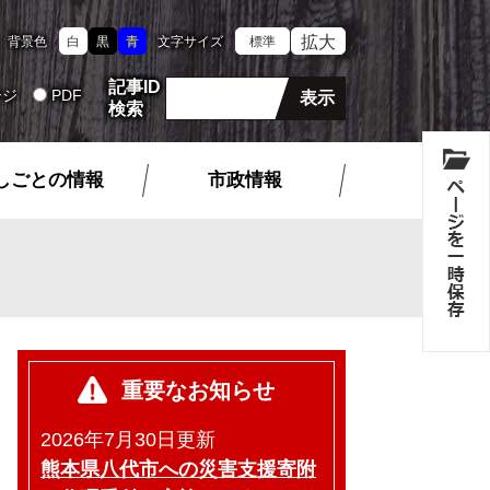
拡大
背景色
白
黒
青
文字サイズ
標準
記事ID
ージ
PDF
検索
しごとの情報
市政情報
重要なお知らせ
2026年7月30日更新
熊本県八代市への災害支援寄附