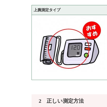
上腕測定タイプ
2 正しい測定方法