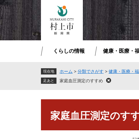
ペ
メ
ー
ニ
ジ
ュ
の
ー
先
を
頭
飛
で
ば
くらしの情報
健康・医療・
す
し
。
て
本
ホーム
>
分類でさがす
>
健康・医療・福
現在地
文
家庭血圧測定のすすめ
閉
へ
じ
る
本
文
家庭血圧測定のす