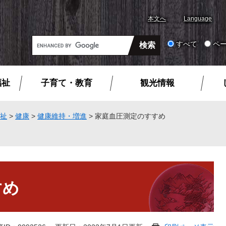
本文へ
Language
G
すべて
ペ
o
o
g
福祉
子育て・教育
観光情報
l
e
カ
祉
>
健康
>
健康維持・増進
>
家庭血圧測定のすすめ
ス
タ
ム
検
索
すめ