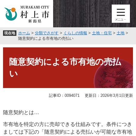
ペ
メ
ー
ニ
ジ
ュ
の
ー
先
を
ホーム
>
分類でさがす
>
くらしの情報
>
土地・住宅
>
土地
>
現在地
頭
飛
随意契約による市有地の売払い
で
ば
す
し
本
。
て
文
随意契約による市有地の売払
本
文
い
へ
記事ID：0094071
更新日：2026年3月1日更新
随意契約とは…
市有地を特定の方に売却できる仕組みです。条件につき
ましては下記の「随意契約による売払いが可能な市有地