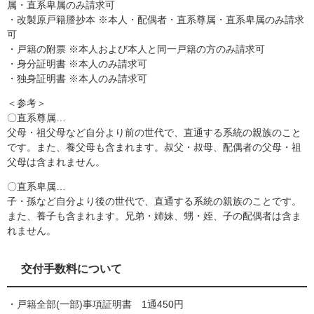
属・直系卑属のみ請求可
・改製原戸籍謄抄本 ※本人・配偶者・直系尊属・直系卑属のみ請求
可
・戸籍の附票 ※本人および本人と同一戸籍の方のみ請求可
・身分証明書 ※本人のみ請求可
・独身証明書 ※本人のみ請求可
＜参考＞
〇直系尊属…
父母・祖父母など自分より前の世代で、直通する系統の親族のこと
です。また、養父母も含まれます。叔父・叔母、配偶者の父母・祖
父母は含まれません。
〇直系卑属…
子・孫など自分より後の世代で、直通する系統の親族のことです。
また、養子も含まれます。兄弟・姉妹、甥・姪、子の配偶者は含ま
れません。
交付手数料について
・戸籍全部(一部)事項証明書 1通450円