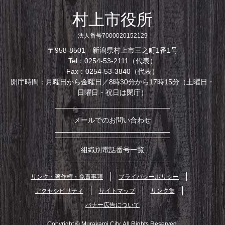
村上市役所
法人番号7000020152129
〒958-8501 新潟県村上市三之町1番1号
Tel：0254-53-2111（代表）
Fax：0254-53-3840（代表）
開庁時間：月曜日から金曜日／8時30分から17時15分（土曜日・
日曜日・祝日は閉庁）
メールでのお問い合わせ
組織別電話番号一覧
リンク・著作権・免責事項
プライバシーポリシー
アクセシビリティ
サイトマップ
リンク集
バナー広告について
Copyright © Murakami City. All Rights Reserved.