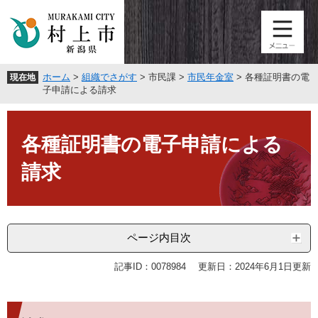
ペ
メ
ー
ニ
ジ
ュ
の
ー
先
を
ホーム
>
組織でさがす
>
市民課
>
市民年金室
>
各種証明書の電
現在地
頭
飛
子申請による請求
で
ば
す
し
本
。
て
文
各種証明書の電子申請による
本
文
請求
へ
ページ内目次
記事ID：0078984
更新日：2024年6月1日更新