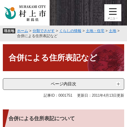
ペ
メ
ー
ニ
ジ
ュ
の
ー
先
を
ホーム
>
分類でさがす
>
くらしの情報
>
土地・住宅
>
土地
>
現在地
頭
飛
合併による住所表記など
で
ば
す
し
本
。
て
文
合併による住所表記など
本
文
へ
ページ内目次
記事ID：0001751
更新日：2011年4月13日更新
合併による住所表記について