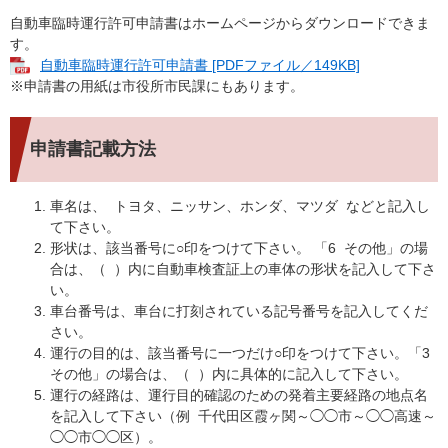
自動車臨時運行許可申請書はホームページからダウンロードできま
す。
自動車臨時運行許可申請書 [PDFファイル／149KB]
※申請書の用紙は市役所市民課にもあります。
申請書記載方法
車名は、 トヨタ、ニッサン、ホンダ、マツダ などと記入し
て下さい。
形状は、該当番号に○印をつけて下さい。 「6 その他」の場
合は、（ ）内に自動車検査証上の車体の形状を記入して下さ
い。
車台番号は、車台に打刻されている記号番号を記入してくだ
さい。
運行の目的は、該当番号に一つだけ○印をつけて下さい。「3
その他」の場合は、（ ）内に具体的に記入して下さい。
運行の経路は、運行目的確認のための発着主要経路の地点名
を記入して下さい（例 千代田区霞ヶ関～◯◯市～◯◯高速～
◯◯市◯◯区）。