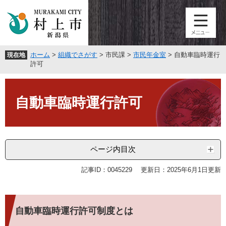
ペ
メ
ー
ニ
ジ
ュ
の
ー
先
を
ホーム
>
組織でさがす
>
市民課
>
市民年金室
>
自動車臨時運行
現在地
頭
飛
許可
で
ば
す
し
本
。
て
文
自動車臨時運行許可
本
文
へ
ページ内目次
記事ID：0045229
更新日：2025年6月1日更新
自動車臨時運行許可制度とは