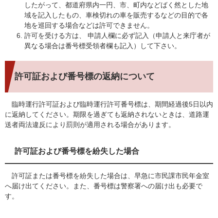
したがって、都道府県内一円、市、町内などばく然とした地
域を記入したもの、車検切れの車を販売するなどの目的で各
地を巡回する場合などは許可できません。
許可を受ける方は、 申請人欄に必ず記入（申請人と来庁者が
異なる場合は番号標受領者欄も記入）して下さい。
許可証および番号標の返納について
臨時運行許可証および臨時運行許可番号標は、期間経過後5日以内
に返納してください。期限を過ぎても返納されないときは、道路運
送者両法違反により罰則が適用される場合があります。
許可証および番号標を紛失した場合
許可証または番号標を紛失した場合は、早急に市民課市民年金室
へ届け出てください。また、番号標は警察署への届け出も必要で
す。