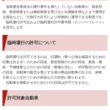
道路運送車両法の運行要件を満たしていない自動車が、新規登
録、新規検査または継続検査を受けるため運輸支局などまで運用す
る場合などに、行政庁の許可により特例的に運用できる制度です。
臨時運行許可証および臨時運行許可番号標（ナンバープレート）
を貸与します。
臨時運行の許可について
臨時運行を許可できるのは、試運転（乗り心地を確認するための
試乗は含まず）のための回送、新規登録のための回送、新規・継
続・予備検査などのための回送（整備を含む）、封印取付けのため
の回送、自動車の販売を業とする者が商品自動車の仕入れ、納車、
引取りなどを行うための回送などの目的に限られます。
自動車を移動させるためだけの目的は許可できません。
許可対象自動車