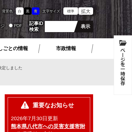
拡大
背景色
白
黒
青
文字サイズ
標準
記事ID
ージ
PDF
検索
しごとの情報
市政情報
決定しました
重要なお知らせ
2026年7月30日更新
熊本県八代市への災害支援寄附