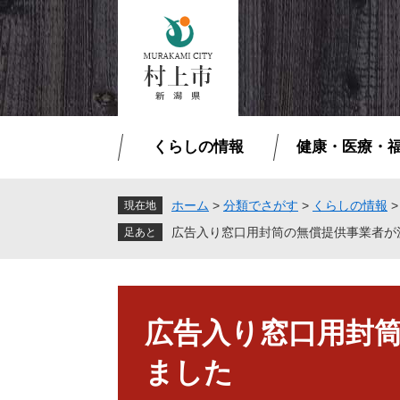
ペ
メ
ー
ニ
ジ
ュ
の
ー
先
を
頭
飛
で
ば
くらしの情報
健康・医療・
す
し
。
て
本
ホーム
>
分類でさがす
>
くらしの情報
現在地
文
広告入り窓口用封筒の無償提供事業者が
へ
本
文
広告入り窓口用封
ました