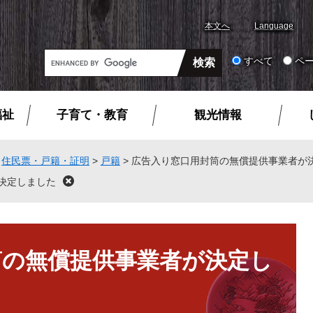
本文へ
Language
G
すべて
ペ
o
o
g
福祉
子育て・教育
観光情報
l
e
カ
>
住民票・戸籍・証明
>
戸籍
>
広告入り窓口用封筒の無償提供事業者が
ス
決定しました
閉
タ
じ
ム
る
検
索
筒の無償提供事業者が決定し