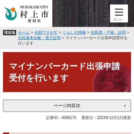
ペ
メ
ー
ニ
ジ
ュ
の
ー
先
を
ホーム
>
分類でさがす
>
くらしの情報
>
住民票・戸籍・証明
>
現在地
頭
飛
住民基本台帳・電子証明
>
マイナンバーカード出張申請受付を
で
ば
行います
す
し
。
て
本
本
文
マイナンバーカード出張申請
文
へ
受付を行います
ページ内目次
記事ID：0068175
更新日：2023年12月1日更新