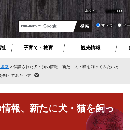
本文へ
Language
G
すべて
ペ
o
o
g
福祉
子育て・教育
観光情報
l
e
カ
環境室
>
保護された犬・猫の情報、新たに犬・猫を飼ってみたい方
ス
を飼ってみたい方
閉
タ
じ
ム
る
検
索
の情報、新たに犬・猫を飼っ