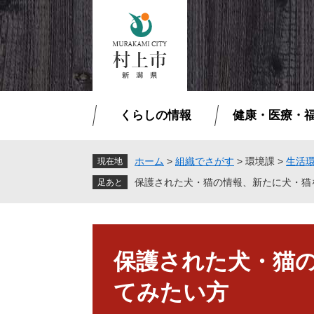
ペ
メ
ー
ニ
ジ
ュ
の
ー
先
を
頭
飛
で
ば
くらしの情報
健康・医療・
す
し
。
て
本
ホーム
>
組織でさがす
>
環境課
>
生活
現在地
文
保護された犬・猫の情報、新たに犬・猫
へ
本
文
保護された犬・猫
てみたい方