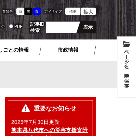
拡大
背景色
白
黒
青
文字サイズ
標準
記事ID
ージ
PDF
検索
しごとの情報
市政情報
重要なお知らせ
2026年7月30日更新
熊本県八代市への災害支援寄附