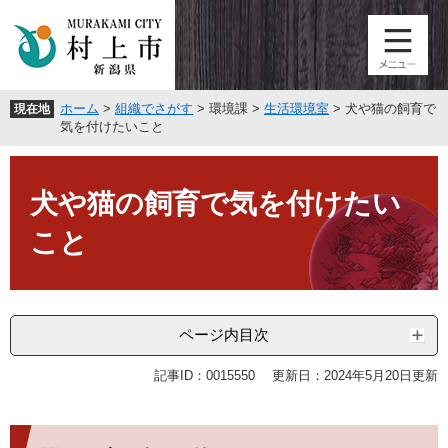
ペ
メ
ー
ニ
ジ
ュ
の
ー
先
を
ホーム
>
組織でさがす
>
環境課
>
生活環境室
>
犬や猫の飼育で
現在地
頭
飛
気を付けたいこと
で
ば
す
し
本
。
て
文
犬や猫の飼育で気を付けたい
本
文
こと
へ
ページ内目次
記事ID：0015550
更新日：2024年5月20日更新