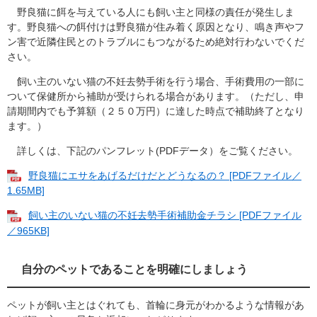
野良猫に餌を与えている人にも飼い主と同様の責任が発生しま
す。野良猫への餌付けは野良猫が住み着く原因となり、鳴き声やフ
ン害で近隣住民とのトラブルにもつながるため絶対行わないでくだ
さい。
飼い主のいない猫の不妊去勢手術を行う場合、手術費用の一部に
ついて保健所から補助が受けられる場合があります。（ただし、申
請期間内でも予算額（２５０万円）に達した時点で補助終了となり
ます。）
詳しくは、下記のパンフレット(PDFデータ）をご覧ください。
野良猫にエサをあげるだけだとどうなるの？ [PDFファイル／
1.65MB]
飼い主のいない猫の不妊去勢手術補助金チラシ [PDFファイル
／965KB]
自分のペットであることを明確にしましょう
ペットが飼い主とはぐれても、首輪に身元がわかるような情報があ