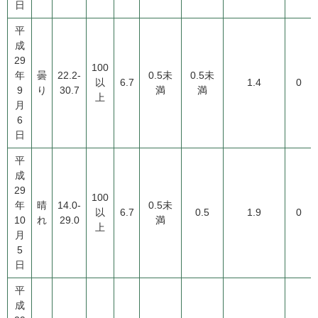
日
平
成
29
100
年
曇
22.2-
0.5未
0.5未
以
6.7
1.4
0
9
り
30.7
満
満
上
月
6
日
平
成
29
100
年
晴
14.0-
0.5未
以
6.7
0.5
1.9
0
10
れ
29.0
満
上
月
5
日
平
成