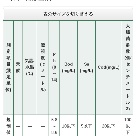
表のサイズを切り替える
大
腸
菌
測
透
群
定
視
数
Ｐ
項
度
(個/
気温-
ｈ
目
天
(ｃ
Bod
Ss
セ
水温
(0
Cod
(mg/L)
(測
候
メ
(mg/L)
(mg/L)
ン
(℃)
～
定
ー
チ
14)
単
ト
メ
位)
ル)
ー
ト
ル
3)
規
5.8
100
制
―
―
―
～
10以下
5以下
20以下
以
値
8.6
下