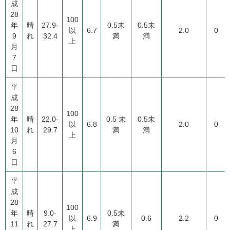
成
28
100
年
晴
27.9-
0.5未
0.5未
以
6.7
2.0
0
9
れ
32.4
満
満
上
月
7
日
平
成
28
100
年
晴
22.0-
0.5 未
0.5未
以
6.8
2.0
0
10
れ
29.7
満
満
上
月
6
日
平
成
28
100
年
晴
9.0-
0.5未
以
6.9
0.6
2.2
0
11
れ
27.7
満
上