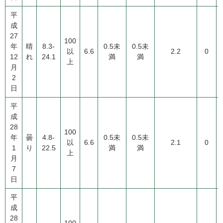
平
成
27
100
年
晴
8.3-
0.5未
0.5未
以
6.6
2.2
0
12
れ
24.1
満
満
上
月
2
日
平
成
28
100
年
曇
4.8-
0.5未
0.5未
以
6.6
2.1
0
1
り
22.5
満
満
上
月
7
日
平
成
28