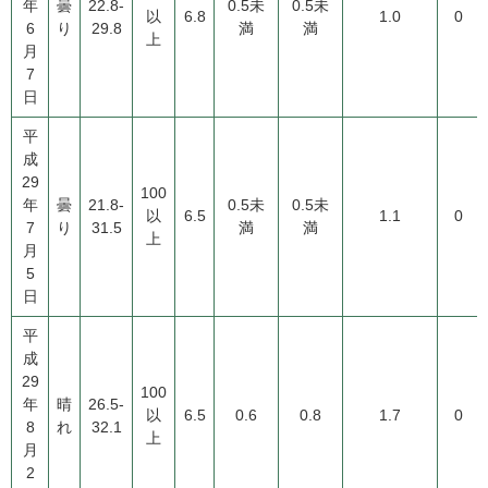
年
曇
22.8-
0.5未
0.5未
以
6.8
1.0
0
6
り
29.8
満
満
上
月
7
日
平
成
29
100
年
曇
21.8-
0.5未
0.5未
以
6.5
1.1
0
7
り
31.5
満
満
上
月
5
日
平
成
29
100
年
晴
26.5-
以
6.5
0.6
0.8
1.7
0
8
れ
32.1
上
月
2