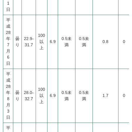
1
日
平
成
28
100
年
曇
22.9-
0.5未
0.5未
以
6.9
0.8
0
7
り
31.7
満
満
上
月
6
日
平
成
28
100
年
曇
28.0-
0.5未
0.5未
以
6.9
1.7
0
8
り
32.7
満
満
上
月
3
日
平