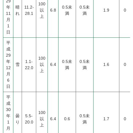
29
100
年
晴
11.2-
0.5未
0.5未
以
6.8
1.9
0
11
れ
28.1
満
満
上
月
1
日
平
成
29
100
年
1.1-
0.5未
0.5未
雪
以
6.4
1.6
0
12
22.0
満
満
上
月
6
日
平
成
30
100
年
曇
5.5-
0.5未
以
6.4
0.6
1.7
0
1
り
20.0
満
上
月