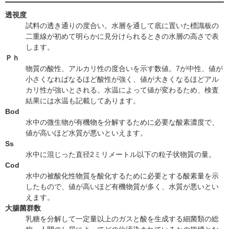
透視度
試料の透き通りの度合い。水層を通して底に置いた標識板の
二重線が初めて明らかに見分けられるときの水層の高さで表
します。
Ｐｈ
物質の酸性、アルカリ性の度合いを示す数値。7が中性、値が
小さくなればなるほど酸性が強く、値が大きくなるほどアル
カリ性が強いとされる。水温によって値が変わるため、検査
結果には水温も記載してあります。
Bod
水中の微生物が有機物を分解するために必要な酸素濃度で、
値が高いほど水質が悪いといえます。
Ss
水中に混じった直径2ミリメートル以下の粒子状物質の量。
Cod
水中の被酸化性物質を酸化するために必要とする酸素量を示
したもので、値が高いほど有機物質が多く、水質が悪いとい
えます。
大腸菌群数
乳糖を分解して一定量以上のガスと酸を生成する細菌類の総