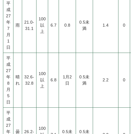
平
成
27
100
年
21.0-
0.5未
雨
以
6.7
0.8
1.4
0
7
31.1
満
上
月
1
日
平
成
27
100
年
晴
32.6-
1月2
0.5未
以
6.8
2.2
0
8
れ
32.8
日
満
上
月
5
日
平
成
27
100
年
曇
26.2-
0.5未
0.5未