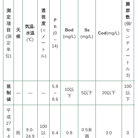
菌
測
透
群
定
視
数
Ｐ
項
度
(個/
気温-
ｈ
目
天
(ｃ
Bod
Ss
セ
水温
(0
Cod
(mg/L)
(測
候
メ
(mg/L)
(mg/L)
ン
(℃)
～
定
ー
チ
14)
単
ト
メ
位)
ル)
ー
ト
ル
3)
規
5.8
100
10以
制
―
―
―
～
5以下
20以下
以
下
値
8.6
下
平
成
27
100
年
9.0-
0.5未
雨
以
6.4
0.8
3.0
0
4
24.9
満