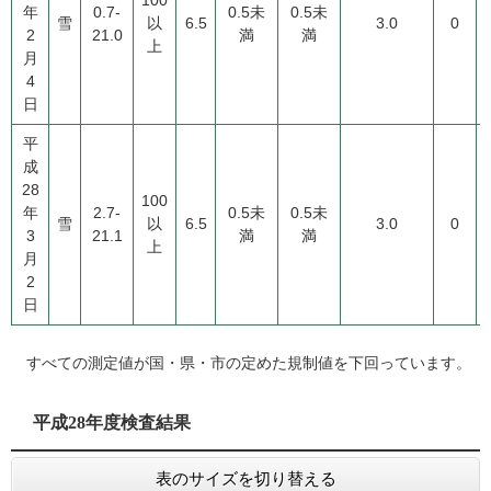
100
年
0.7-
0.5未
0.5未
雪
以
6.5
3.0
0
2
21.0
満
満
上
月
4
日
平
成
28
100
年
2.7-
0.5未
0.5未
雪
以
6.5
3.0
0
3
21.1
満
満
上
月
2
日
すべての測定値が国・県・市の定めた規制値を下回っています。
平成28年度検査結果
表のサイズを切り替える