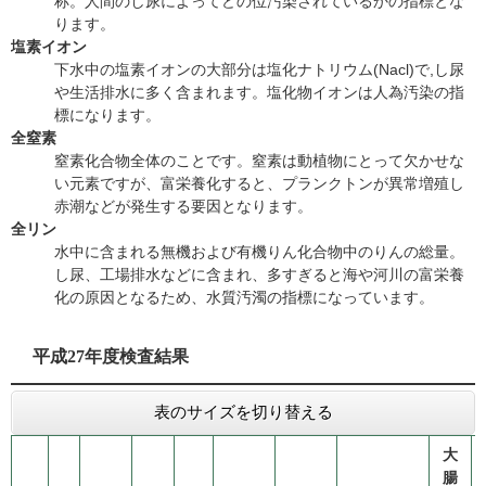
称。人間のし尿によってどの位汚染されているかの指標とな
ります。
塩素イオン
下水中の塩素イオンの大部分は塩化ナトリウム(Nacl)で,し尿
や生活排水に多く含まれます。塩化物イオンは人為汚染の指
標になります。
全窒素
窒素化合物全体のことです。窒素は動植物にとって欠かせな
い元素ですが、富栄養化すると、プランクトンが異常増殖し
赤潮などが発生する要因となります。
全リン
水中に含まれる無機および有機りん化合物中のりんの総量。
し尿、工場排水などに含まれ、多すぎると海や河川の富栄養
化の原因となるため、水質汚濁の指標になっています。
平成27年度検査結果
表のサイズを切り替える
大
腸