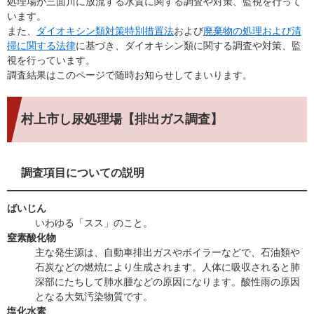
処理場が三面川に放流する水質に関する調査や対策、監視を行って
います。
また、
ダイオキシン類対策特別措置法
および
廃棄物の処理および清
掃に関する法律
に基づき、ダイオキシン類に関する調査や対策、監
視を行っています。
調査結果はこのページで随時お知らせしてまいります。
村上市し尿処理場【排出ガス調査】
調査項目についての説明
ばいじん
いわゆる「スス」のこと。
窒素酸化物
主な発生源は、自動車排出ガスやボイラーなどで、石油類や
石炭などの燃焼により生成されます。人体に吸収されると肺
深部にたちして肺水腫などの原因になります。酸性雨の原因
となる大気汚染物質です。
塩化水素