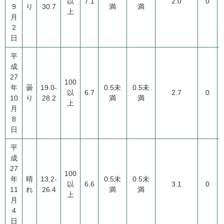
以
7.1
2.0
0
9
り
30.7
満
満
上
月
2
日
平
成
27
100
年
曇
19.0-
0.5未
0.5未
以
6.7
2.7
0
10
り
28.2
満
満
上
月
8
日
平
成
27
100
年
晴
13.2-
0.5未
0.5未
以
6.6
3.1
0
11
れ
26.4
満
満
上
月
4
日