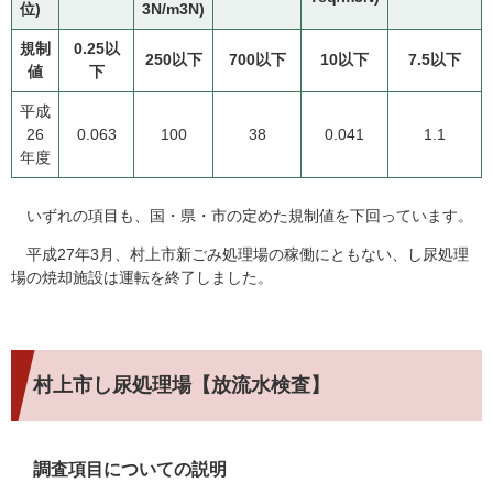
位)
3N/m3N)
規制
0.25以
250以下
700以下
10以下
7.5以下
値
下
平成
26
0.063
100
38
0.041
1.1
年度
いずれの項目も、国・県・市の定めた規制値を下回っています。
平成27年3月、村上市新ごみ処理場の稼働にともない、し尿処理
場の焼却施設は運転を終了しました。
村上市し尿処理場【放流水検査】
調査項目についての説明