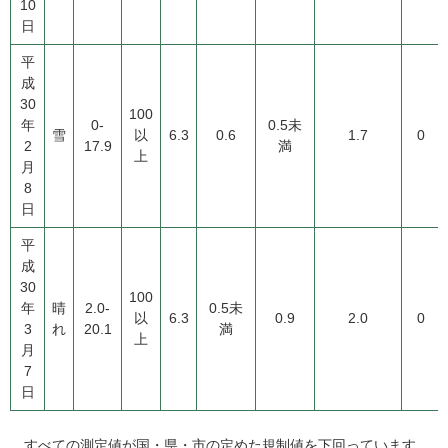
10
日
平
成
30
100
年
0-
0.5未
雪
以
6.3
0.6
1.7
0
2
17.9
満
上
月
8
日
平
成
30
100
年
晴
2.0-
0.5未
以
6.3
0.9
2.0
0
3
れ
20.1
満
上
月
7
日
すべての測定値が国・県・市の定めた規制値を下回っています。