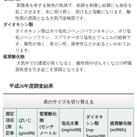
刺激臭を有する無色の気体で、粘膜を刺激し結膜にも炎症を
起こさせます。水に溶け易く、溶けると塩酸になります。酸
性雨の原因となる大気汚染物質です。
ダイオキシン類
ダイオキシン類はポリ塩化ジベンゾパラジオキシン、ポリ塩
化ジベンゾフラン、コプラナーポリ塩化ビフェニルの総称で
す。毒性が強く、発ガン性、催奇性などがあるといわれてお
ります。
硫黄酸化物
大気中での濃度が高くなると、酸性雨やぜんそくなどの呼吸
器疾患を引き起こす原因となります。
平成26年度調査結果
表のサイズを切り替える
測定
窒素酸化
ダイオキ
項目
ばいじ
物
塩化水素
シン類
硫黄酸化物
(測
ん
(センチ
(mg/m3N)
(ng-
(m3N/h)
定単
(g/m3N)
メートル
Teq/m3N)