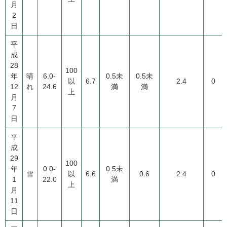
月
2
日
平
成
28
100
年
晴
6.0-
0.5未
0.5未
以
6.7
2.4
0
12
れ
24.6
満
満
上
月
7
日
平
成
29
100
年
0.0-
0.5未
雪
以
6.6
0.6
2.4
0
1
22.0
満
上
月
11
日