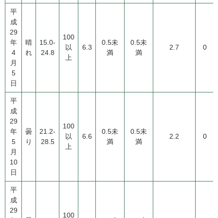
平
成
29
100
年
晴
15.0-
0.5未
0.5未
以
6.3
2.7
0
4
れ
24.8
満
満
上
月
5
日
平
成
29
100
年
曇
21.2-
0.5未
0.5未
以
6.6
2.2
0
5
り
28.5
満
満
上
月
10
日
平
成
29
100