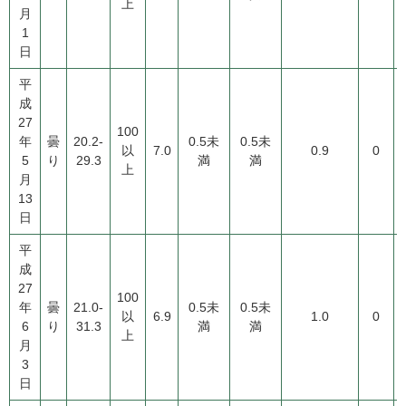
上
月
1
日
平
成
27
100
年
曇
20.2-
0.5未
0.5未
以
7.0
0.9
0
5
り
29.3
満
満
上
月
13
日
平
成
27
100
年
曇
21.0-
0.5未
0.5未
以
6.9
1.0
0
6
り
31.3
満
満
上
月
3
日