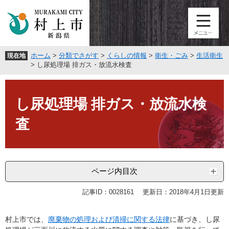
ペ
メ
ー
ニ
ジ
ュ
の
ー
先
を
ホーム
>
分類でさがす
>
くらしの情報
>
衛生・ごみ
>
生活衛生
現在地
頭
飛
>
し尿処理場 排ガス・放流水検査
で
ば
す
し
本
。
て
文
し尿処理場 排ガス・放流水検
本
文
査
へ
ページ内目次
記事ID：0028161
更新日：2018年4月1日更新
村上市では、
廃棄物の処理および清掃に関する法律
に基づき、し尿