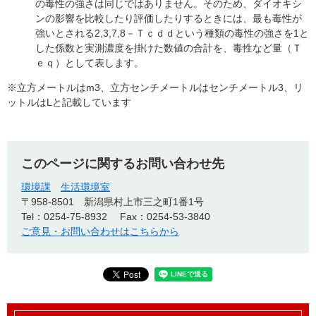
の毒性の強さは同じではありません。そのため、ダイオキシ
ンの影響を比較したり評価したりするときには、最も毒性が
強いとされる2,3,7,8－Ｔｃｄｄという種類の毒性の強さを1と
した係数と実測濃度を掛けた数値の合計を、毒性など量（Ｔ
ｅｑ）として表します。
※立方メートルはm3、立方センチメートルはセンチメートル3、リ
ットルはLと記載しています
このページに関するお問い合わせ先
環境課
生活環境室
〒958-8501
新潟県村上市三之町1番1号
Tel：0254-75-8932
Fax：0254-53-3840
ご意見・お問い合わせはこちらから