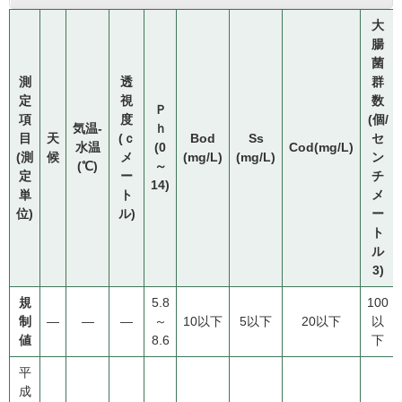
大
腸
菌
測
透
群
定
視
数
Ｐ
項
度
(個/
気温-
ｈ
目
天
(ｃ
Bod
Ss
セ
水温
(0
Cod
(mg/L)
(測
候
メ
(mg/L)
(mg/L)
ン
(℃)
～
定
ー
チ
14)
単
ト
メ
位)
ル)
ー
ト
ル
3)
規
5.8
100
制
―
―
―
～
10以下
5以下
20以下
以
値
8.6
下
平
成