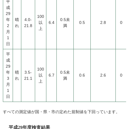
平
成
29
100
年
晴
4.0-
0.5未
以
6.4
0.5
2.8
0
2
れ
21.8
満
上
月
1
日
平
成
29
100
年
晴
3.5-
0.5未
以
6.7
0.6
2.6
0
3
れ
21.1
満
上
月
1
日
すべての測定値が国・県・市の定めた規制値を下回っています。
平成29年度検査結果