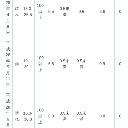
28
100
年
晴
15.0-
0.5未
以
6.5
0.6
3.6
0
4
れ
25.5
満
上
月
6
日
平
成
28
100
年
19.1-
0.5未
0.5未
雨
以
6.8
0.9
0
5
29.1
満
満
上
月
11
日
平
成
28
100
年
晴
18.3-
0.5未
0.5未
以
6.9
0.8
0
6
れ
30.8
満
満
上
月