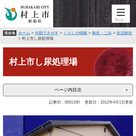
ペ
メ
ー
ニ
ジ
ュ
の
ー
先
を
ホーム
>
分類でさがす
>
くらしの情報
>
衛生・ごみ
>
生活衛生
現在地
頭
飛
>
村上市し尿処理場
で
ば
す
し
本
。
て
文
村上市し尿処理場
本
文
へ
ページ内目次
記事ID：0001330
更新日：2012年4月1日更新