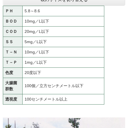
ＰＨ
5.8～8.6
ＢＯＤ
10mg／L以下
ＣＯＤ
20mg／L以下
ＳＳ
5mg／L以下
Ｔ－Ｎ
10mg／L以下
Ｔ－Ｐ
1mg／L以下
色度
20度以下
大腸菌
100個／立方センチメートル以下
群数
透視度
100センチメートル以上