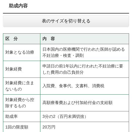
助成内容
表のサイズを切り替える
区 分
内 容
日本国内の医療機関で行われた医師が認める
対象となる治療
不妊治療・検査・調剤
申請日の前1年以内に行われた不妊治療に要
対象経費
した費用の自己負担分​
対象経費に含ま
入院費、食事代、文書料、消費税
ないもの
対象経費から控
高額療養費および付加給付金の支給額
除するもの
助成率
3分の2（百円未満切捨）
1回の限度額
20万円