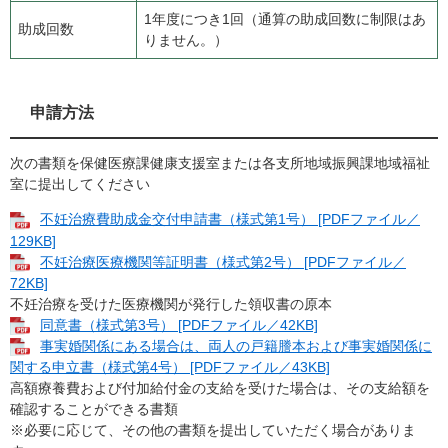
1年度につき1回（通算の助成回数に制限はあ
助成回数
りません。）
申請方法
次の書類を保健医療課健康支援室または各支所地域振興課地域福祉
室に提出してください
不妊治療費助成金交付申請書（様式第1号） [PDFファイル／
129KB]
不妊治療医療機関等証明書（様式第2号） [PDFファイル／
72KB]
不妊治療を受けた医療機関が発行した領収書の原本
同意書（様式第3号） [PDFファイル／42KB]
事実婚関係にある場合は、両人の戸籍謄本および事実婚関係に
関する申立書（様式第4号） [PDFファイル／43KB]
高額療養費および付加給付金の支給を受けた場合は、その支給額を
確認することができる書類
※必要に応じて、その他の書類を提出していただく場合がありま