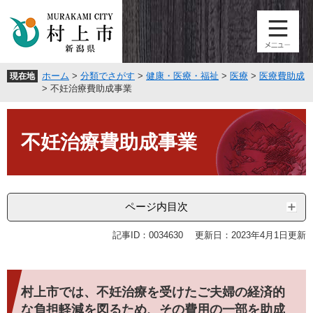
ペ
メ
ー
ニ
ジ
ュ
の
ー
先
を
ホーム
>
分類でさがす
>
健康・医療・福祉
>
医療
>
医療費助成
現在地
頭
飛
>
不妊治療費助成事業
で
ば
す
し
本
。
て
文
不妊治療費助成事業
本
文
へ
ページ内目次
記事ID：0034630
更新日：2023年4月1日更新
村上市では、不妊治療を受けたご夫婦の経済的
な負担軽減を図るため、その費用の一部を助成