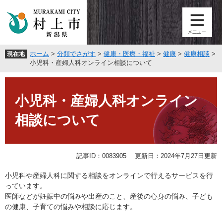
ペ
メ
ー
ニ
ジ
ュ
の
ー
先
を
ホーム
>
分類でさがす
>
健康・医療・福祉
>
健康
>
健康相談
>
現在地
頭
飛
小児科・産婦人科オンライン相談について
で
ば
す
し
本
。
て
文
小児科・産婦人科オンライン
本
文
相談について
へ
記事ID：0083905
更新日：2024年7月27日更新
小児科や産婦人科に関する相談をオンラインで行えるサービスを行
っています。
医師などが妊娠中の悩みや出産のこと、産後の心身の悩み、子ども
の健康、子育ての悩みや相談に応じます。