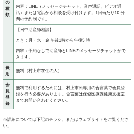
の
内容：LINE（メッセージチャット、音声通話、ビデオ通
種
話）または電話から相談を受け付けます。1回当たり10 分
類
間の予約制です。
【日中助産師相談】
とき：月・水・金 午後1時から午後5 時
内容：予約なしで助産師とLINEのメッセージチャットがで
きます。
費
無料（村上市在住の人）
用
会
無料で利用するためには、村上市民専用の合言葉で会員登
員
録を行う必要があります。合言葉は保健医療課健康支援室
登
までお問い合わせください。
録
※詳細については下記のチラシ、またはウェブサイトをご覧くださ
い。