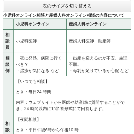
表のサイズを切り替える
小児科オンライン相談と産婦人科オンライン相談の内容について
小児科オンライン
産婦人科オンライン
相
談
小児科医師
産婦人科医師・助産師
員
相
・夜に発熱。病院に行く
・出産を迎えるのが不安。生理
談
べき？
不順。
例
・湿疹が気になる など
・母乳が足りているか心配 など
【いつでも相談】
とき：毎日24 時間
内容：ウェブサイトから医師や助産師に質問することがで
き、24 時間以内に1問1答形式にて回答します。
【夜間相談】
相
談
とき：平日午後6時から午後10 時