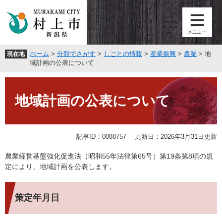
ペ
メ
ー
ニ
ジ
ュ
の
ー
先
を
ホーム
>
分類でさがす
>
しごとの情報
>
産業振興
>
農業
>
地
現在地
頭
飛
域計画の公表について
で
ば
す
し
本
。
て
文
地域計画の公表について
本
文
へ
記事ID：0088757
更新日：2026年3月31日更新
農業経営基盤強化促進法（昭和55年法律第65号）第19条第8項の規
定により、地域計画を公表します。
策定年月日