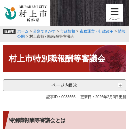
ペ
メ
ー
ニ
ジ
ュ
の
ー
先
を
ホーム
>
分類でさがす
>
市政情報
>
市政運営・行政改革
>
情報
現在地
頭
飛
公開
>
村上市特別職報酬等審議会
で
ば
す
し
本
。
て
文
村上市特別職報酬等審議会
本
文
へ
ページ内目次
記事ID：0033566
更新日：2026年2月3日更新
特別職報酬等審議会とは