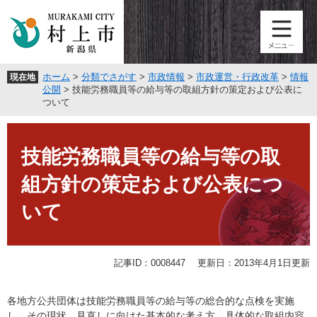
ペ
メ
ー
ニ
ジ
ュ
の
ー
先
を
ホーム
>
分類でさがす
>
市政情報
>
市政運営・行政改革
>
情報
現在地
頭
飛
公開
>
技能労務職員等の給与等の取組方針の策定および公表に
で
ば
ついて
す
し
。
て
本
本
文
技能労務職員等の給与等の取
文
へ
組方針の策定および公表につ
いて
記事ID：0008447
更新日：2013年4月1日更新
各地方公共団体は技能労務職員等の給与等の総合的な点検を実施
し、その現状、見直しに向けた基本的な考え方、具体的な取組内容