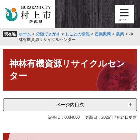
ペ
メ
ー
ニ
ジ
ュ
の
ー
先
を
ホーム
>
分類でさがす
>
しごとの情報
>
産業振興
>
農業
>
神
現在地
頭
飛
林有機資源リサイクルセンター
で
ば
す
し
本
。
て
文
神林有機資源リサイクルセン
本
文
ター
へ
ページ内目次
記事ID：0084000
更新日：2026年7月24日更新