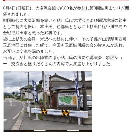
6月4日(日曜日)、大場沢会館で約80名が参加し第9回鮎川まつりが開
催されました。
戦国時代に大葉沢城を築いた鮎川氏は大場沢および周辺地域の領主
として勢力を振い、本庄氏、色部氏とともに上杉氏に従い川中島の
合戦で武田軍と戦った武将です。
後に上杉氏の会津・米沢への移封に伴い、その子孫が山形県川西町
玉庭地区に移住した縁で、今回も玉庭鮎川縁の会の皆さんが訪れ、
お互いに交流を深めました。
当日は、鮎川氏の出陣式のほか鮎川氏の法要や講演会、歌謡ショ
ー、交流会と盛りだくさんの内容で大変盛り上がりました。