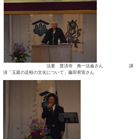
法要 普済寺 角一法侖さん 講
演「玉庭の足軽の文化について」藤田宥宣さん