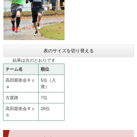
表のサイズを切り替える
結果は次のとおりです
チーム名
順位
高田親衛会Ｒｃ
5位（入
ａ
賞）
古渡路
7位
高田親衛会Ｒｃ
28位
ｂ