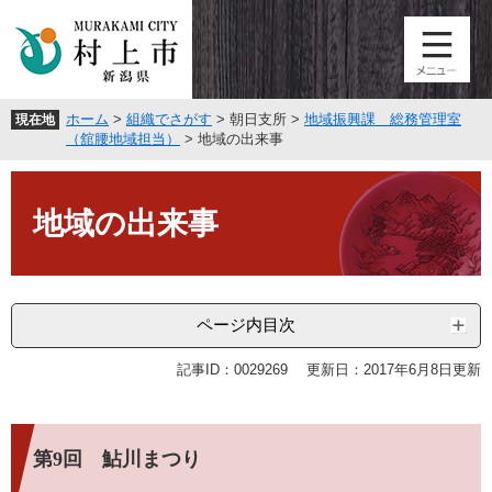
ペ
メ
ー
ニ
ジ
ュ
の
ー
先
を
ホーム
>
組織でさがす
>
朝日支所
>
地域振興課 総務管理室
現在地
頭
飛
（舘腰地域担当）
>
地域の出来事
で
ば
す
し
本
。
て
文
地域の出来事
本
文
へ
ページ内目次
記事ID：0029269
更新日：2017年6月8日更新
第9回 鮎川まつり