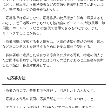
に関し、第三者から権利侵害などの苦情や異議申し立てがあった場
合、主催者は一切の責任を負わない。
・応募作品は返却しない。応募作品の使用権は主催者に帰属するも
のとし、朝日地区内のまちづくり協議会のピーアール活動(展示、印
刷物、ホームページなど)に無償で使用できるものとする。また、ト
リミングすることがある。
・応募用紙に記載する個人情報は、入賞の通知や作品の発表、展示
など本コンテストを運営するために必要な範囲で使用する。
・募集要項に違反した場合や公序良俗に反する写真、特定の個人ま
たは団体を非難する写真またはこれらの恐れがあると主催者が判断
した作品は、審査対象外とする。
6.応募方法
・応募の時点で、募集要項を理解し、同意したものとみなす。
・応募する作品の裏面に応募用紙をテープで貼りつけること。
・デジタルカメラ作品は CD-Rなどでデータも提出すること。