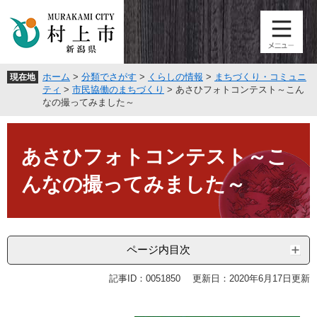
ペ
メ
ー
ニ
ジ
ュ
の
ー
先
を
ホーム
>
分類でさがす
>
くらしの情報
>
まちづくり・コミュニ
現在地
頭
飛
ティ
>
市民協働のまちづくり
>
あさひフォトコンテスト～こん
で
ば
なの撮ってみました～
す
し
。
て
本
本
文
あさひフォトコンテスト～こ
文
へ
んなの撮ってみました～
ページ内目次
記事ID：0051850
更新日：2020年6月17日更新