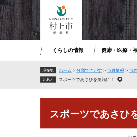
ペ
メ
ー
ニ
ジ
ュ
の
ー
先
を
頭
飛
で
ば
くらしの情報
健康・医療・
す
し
。
て
本
ホーム
>
分類でさがす
>
市政情報
>
市
現在地
文
スポーツであさひを笑顔に！
閉
へ
じ
る
本
文
スポーツであさひ