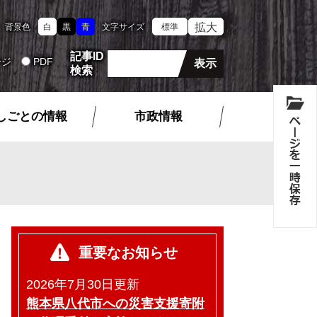
拡大
背景色
白
黒
青
文字サイズ
標準
記事ID
ージ
PDF
検索
しごとの情報
市政情報
重要なお知らせ
2026年7月30日更新
熊本県八代市への災害支援寄附