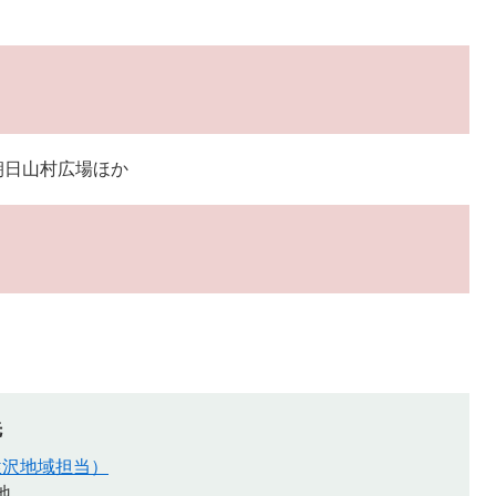
朝日山村広場ほか
先
猿沢地域担当）
地