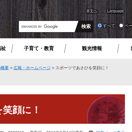
本文へ
Language
G
すべて
ペ
o
o
g
福祉
子育て・教育
観光情報
l
e
カ
の概要
>
広報・ホームページ
>
スポーツであさひを笑顔に！
ス
タ
ム
検
索
を笑顔に！