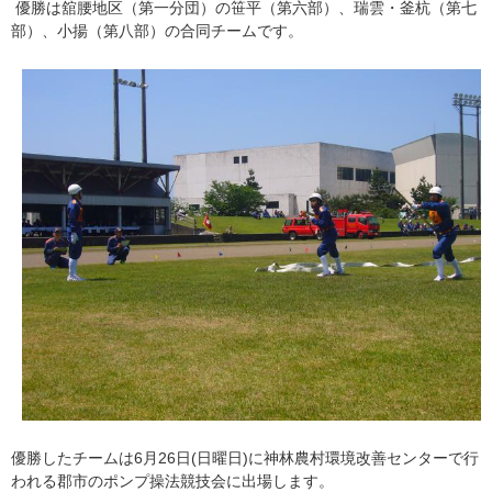
優勝は舘腰地区（第一分団）の笹平（第六部）、瑞雲・釜杭（第七
部）、小揚（第八部）の合同チームです。
優勝したチームは6月26日(日曜日)に神林農村環境改善センターで行
われる郡市のポンプ操法競技会に出場します。