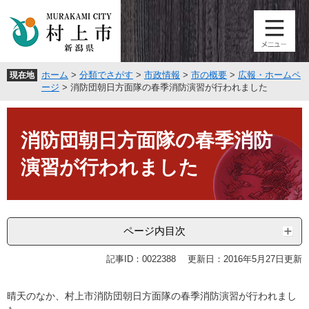
ペ
メ
ー
ニ
ジ
ュ
の
ー
先
を
ホーム
>
分類でさがす
>
市政情報
>
市の概要
>
広報・ホームペ
現在地
頭
飛
ージ
>
消防団朝日方面隊の春季消防演習が行われました
で
ば
す
し
本
。
て
文
消防団朝日方面隊の春季消防
本
文
演習が行われました
へ
ページ内目次
記事ID：0022388
更新日：2016年5月27日更新
晴天のなか、村上市消防団朝日方面隊の春季消防演習が行われまし